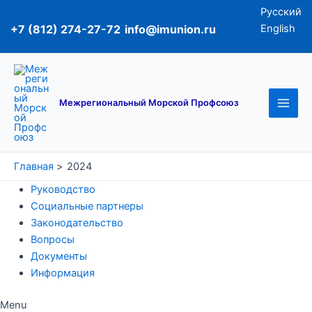
Перейти
Русский
к
+7 (812) 274-27-72
info@imunion.ru
English
содержимому
Main
Men
Межрегиональный Морской Профсоюз
Главная
2024
Руководство
Социальные партнеры
Законодательство
Вопросы
Документы
Информация
Menu