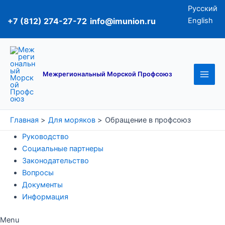
Перейти
Русский
к
+7 (812) 274-27-72
info@imunion.ru
English
содержимому
Main
Men
Межрегиональный Морской Профсоюз
Главная
Для моряков
Обращение в профсоюз
Руководство
Социальные партнеры
Законодательство
Вопросы
Документы
Информация
Menu