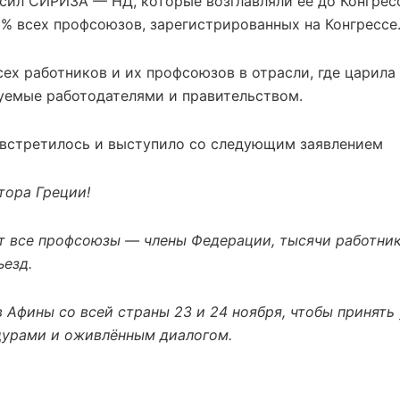
сил СИРИЗА — НД, которые возглавляли её до Конгресс
5% всех профсоюзов, зарегистрированных на Конгрессе
сех работников и их профсоюзов в отрасли, где царила
уемые работодателями и правительством.
 встретилось и выступило со следующим заявлением
тора Греции!
т все профсоюзы — члены Федерации, тысячи работник
ъезд.
 Афины со всей страны 23 и 24 ноября, чтобы принять 
дурами и оживлённым диалогом.