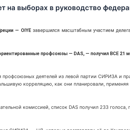
ет на выборах в руководство федер
реции — OIYE
завершился масштабным участием делегат
риентированные профсоюзы — DAS, — получил ВСЕ 21 м
ция профсоюзных деятелей из левой партии СИРИЗА и п
фальшивую корреляцию, как они планировали, применя
рательной комиссией, список DAS получил 233 голоса, 