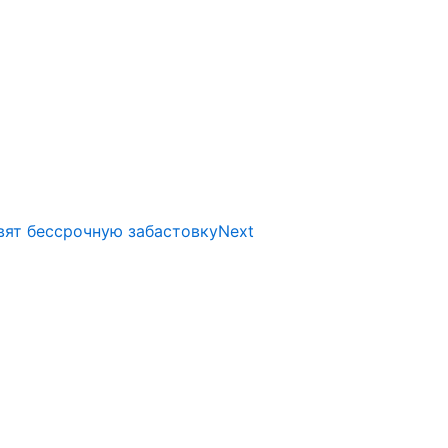
вят бессрочную забастовку
Next