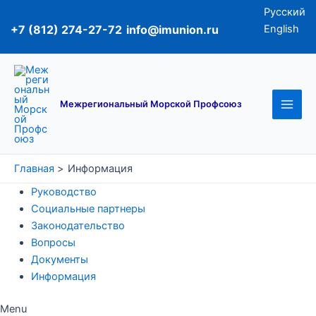
Перейти
Русский
к
+7 (812) 274-27-72
info@imunion.ru
English
содержимому
Main
Men
Межрегиональный Морской Профсоюз
Главная
Информация
Руководство
Социальные партнеры
Законодательство
Вопросы
Документы
Информация
Menu