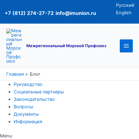
Перейти
Русский
к
+7 (812) 274-27-72
info@imunion.ru
English
содержимому
Main
Men
Межрегиональный Морской Профсоюз
Главная
Блог
Руководство
Социальные партнеры
Законодательство
Вопросы
Документы
Информация
Menu