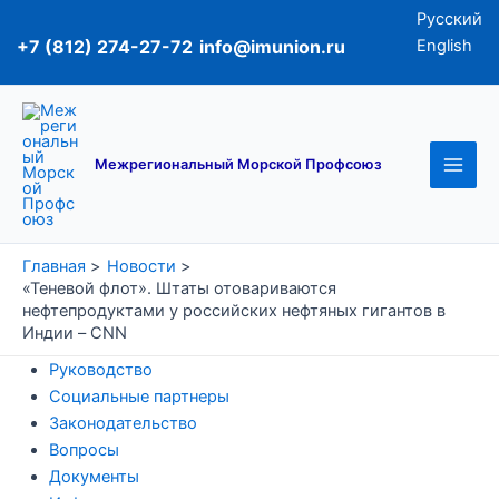
Перейти
Русский
к
+7 (812) 274-27-72
info@imunion.ru
English
содержимому
Main
Men
Межрегиональный Морской Профсоюз
Главная
Новости
«Теневой флот». Штаты отовариваются
нефтепродуктами у российских нефтяных гигантов в
Индии – CNN
Руководство
Социальные партнеры
Законодательство
Вопросы
Документы