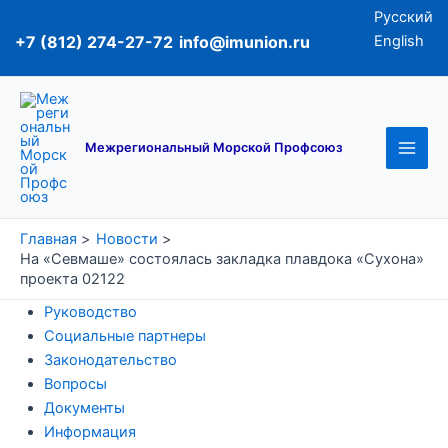
Перейти
Русский
к
+7 (812) 274-27-72
info@imunion.ru
English
содержимому
Main
Men
Межрегиональный Морской Профсоюз
Главная
Новости
На «Севмаше» состоялась закладка плавдока «Сухона»
проекта 02122
Руководство
Социальные партнеры
Законодательство
Вопросы
Документы
Информация