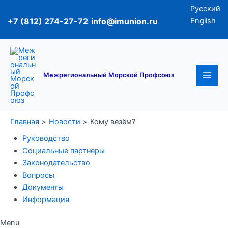
Перейти
Русский
к
+7 (812) 274-27-72
info@imunion.ru
English
содержимому
Main
Men
Межрегиональный Морской Профсоюз
Главная
Новости
Кому везём?
Руководство
Социальные партнеры
Законодательство
Вопросы
Документы
Информация
Menu