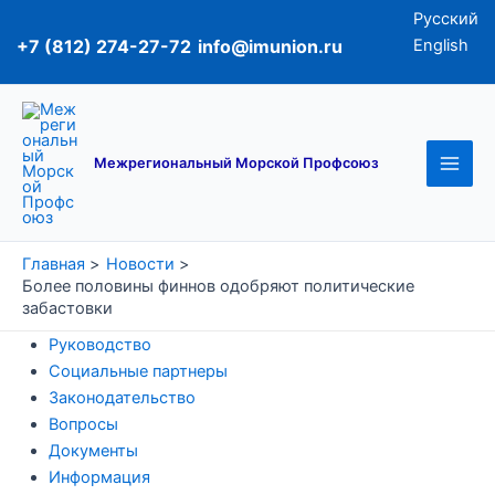
Перейти
Русский
к
+7 (812) 274-27-72
info@imunion.ru
English
содержимому
Main
Men
Межрегиональный Морской Профсоюз
Главная
Новости
Более половины финнов одобряют политические
забастовки
Руководство
Социальные партнеры
Законодательство
Вопросы
Документы
Информация