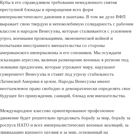
Кубы в его справедливом требовании немедленного снятия
преступной блокады и прекращения всех форм
империалистического давления и шантажа. В том же духе ВФП
выражает свою твердую и непоколебимую солидарность с рабочим
классом и народом Венесуэлы, которые сталкиваются с усилением
угроз, военными провокациями, экономической войной и
попытками иностранного вмешательства со стороны
американского империализма и его союзников. Мы осуждаем
эскалацию агрессии, включая размещение военных в регионе под
ложными предлогами, которые угрожают миру, нарушают
суверенитет Венесуэлы и ставят под угрозу стабильность
Латинской Америки в целом. Народы Венесуэлы имеют
неотъемлемое право свободно и демократически определять свое
будущее без принуждения, санкций, блокад или вмешательства.
Международное классово ориентированное профсоюзное
движение будет решительно продолжать борьбу за мир, борьбу за
роспуск НАТО и всех империалистических военных коалиций, за
ликвидацию ядерного оружия и за мир, основанный на