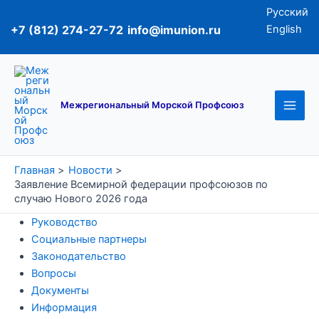
Перейти
Русский
к
+7 (812) 274-27-72
info@imunion.ru
English
содержимому
Main
Men
Межрегиональный Морской Профсоюз
Главная
Новости
Заявление Всемирной федерации профсоюзов по
случаю Нового 2026 года
Руководство
Социальные партнеры
Законодательство
Вопросы
Документы
Информация